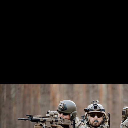
Ofrecer servicios y soluciones de CiberSeguridad, entregando
resultados de negocios y una experiencia satisfactoria a nuestros
clientes, agregando valor a su negocio.
Visión
Convertirnos en el proveedor líder de servicios y soluciones de
Ciberseguridad en México, con una cultura focalizada en el servicio al
cliente.
Servicios
Nuestra empresa cuenta con personal que ha dado resultados en
incidentes de Ciberseguridad, siendo casos de éxito.