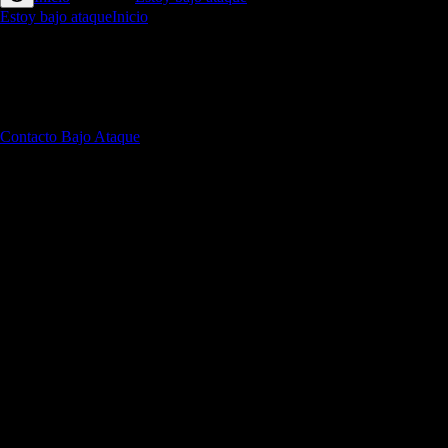
Estoy bajo ataque
Inicio
Descargas
Shield
Force
Incident
Response Team
Contacto
Bajo Ataque
CASOS DE ÉXITO
NOS AVALAN
CONFIANZA DE MÁS DE
200 COMPANÍAS
LAS PRINCIPALES
CERTIFICACIONES EN LA INDUSTRIA
Misión